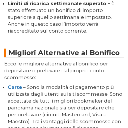
Limiti di ricarica settimanale superato –
è
stato effettuato un bonifico di importo
superiore a quello settimanale impostato.
Anche in questo caso l’importo verrà
riaccreditato sul conto corrente.
Migliori Alternative al Bonifico
Ecco le migliore alternative al bonifico per
depositare o prelevare dal proprio conto
scommesse:
Carte
– Sono la modalità di pagamento più
utilizzata dagli utenti sui siti scommesse. Sono
accettate da tutti i migliori bookmaker del
panorama nazionale sia per depositare che
per prelevare (circuiti Mastercard, Visa e
Maestro). Tra i vantaggi delle scommesse con