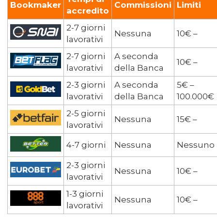
Bookmaker
Commissioni
Limiti
accredito
2-7 giorni
Nessuna
10€ –
lavorativi
2-7 giorni
A seconda
10€ –
lavorativi
della Banca
2-3 giorni
A seconda
5€ –
lavorativi
della Banca
100.000€
2-5 giorni
Nessuna
15€ –
lavorativi
4-7 giorni
Nessuna
Nessuno
2-3 giorni
Nessuna
10€ –
lavorativi
1-3 giorni
Nessuna
10€ –
lavorativi