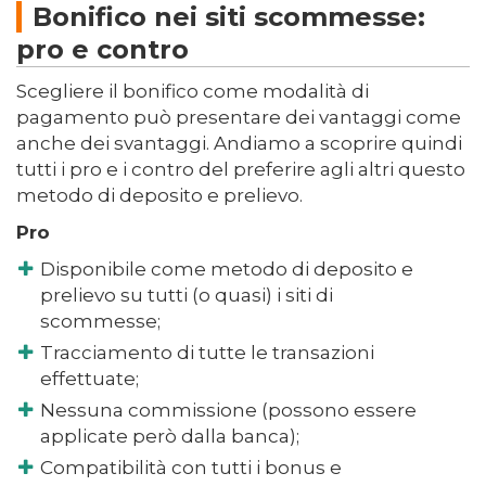
Bonifico nei siti scommesse:
pro e contro
Scegliere il bonifico come modalità di
pagamento può presentare dei vantaggi come
anche dei svantaggi. Andiamo a scoprire quindi
tutti i pro e i contro del preferire agli altri questo
metodo di deposito e prelievo.
Pro
Disponibile come metodo di deposito e
prelievo su tutti (o quasi) i siti di
scommesse;
Tracciamento di tutte le transazioni
effettuate;
Nessuna commissione (possono essere
applicate però dalla banca);
Compatibilità con tutti i bonus e