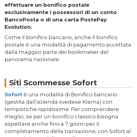
effettuare un bonifico postale
esclusivamente i possessori di un conto
BancoPosta o di una carta PostePay
Evolution.
Come il bonifico bancario, anche il bonifico
postale è una modalità di pagamento accettata
dalla maggior parte dei bookmaker del
panorama nazionale.
Siti Scommesse Sofort
Sofort
è una modalità di Bonifico bancario
(gestita dall’azienda svedese Klarna) con
tempistiche rapidissime. Per comprendere
meglio, se per un bonifico classico bisogna
aspettare anche fino a 7 giorni per il
completamento della transazione, con Sofort al