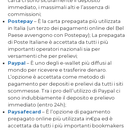
carta ci sono sicuramente il deposito
immediato, i massimali alti e l’assenza di
commissioni;
Postepay
– È la carta prepagata più utilizzata
in Italia (un terzo dei pagamenti online del Bel
Paese avvengono con Postepay); La prepagata
di Poste Italiane è accettata da tutti i più
importanti operatori nazionali sia per
versamenti che per prelievi;
Paypal
– È uno degli e-wallet più diffusi al
mondo per ricevere e trasferire denaro.
L’opzione è accettata come metodo di
pagamento per depositi e prelievi da tutti i siti
scommesse. Tra i pro dell’utilizzo di Paypal ci
sono indubbiamente il deposito e prelievo
immediato (entro 24h);
Paysafecard
– È l’opzione di pagamento
prepagato online più utilizzata in€pa ed è
accettata da tutti i più importanti bookmakers