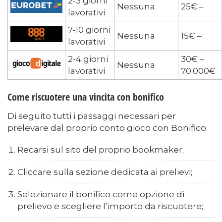
2-3 giorni
Nessuna
25€ –
lavorativi
7-10 giorni
Nessuna
15€ –
lavorativi
2-4 giorni
30€ –
Nessuna
lavorativi
70.000€
Come riscuotere una vincita con bonifico
Di seguito tutti i passaggi necessari per
prelevare dal proprio conto gioco con Bonifico:
Recarsi sul sito del proprio bookmaker;
Cliccare sulla sezione dedicata ai prelievi;
Selezionare il bonifico come opzione di
prelievo e scegliere l’importo da riscuotere;