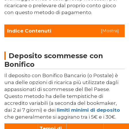
ricaricare o prelevare dal proprio conto gioco
con questo metodo di pagamento.
Indice Contenuti
[
Mostra
]
Deposito scommesse con
Bonifico
Il deposito con Bonifico Bancario (o Postale) è
una delle opzioni di ricarica più utilizzate dagli
appassionati di scommesse del Bel Paese.
Questo metodo ha delle tempistiche di
accredito variabili (a seconda del bookmaker,
dai 2 ai 7 giorni) e dei
limiti minimi di deposito
che generalmente si aggirano tra i 5€ e i 30€.
Tempi di