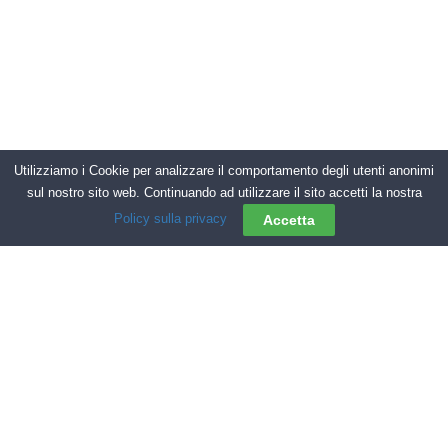
Utilizziamo i Cookie per analizzare il comportamento degli utenti anonimi
sul nostro sito web. Continuando ad utilizzare il sito accetti la nostra
Policy sulla privacy
Accetta
Per iniziare
Tutti i bookmakers
Recensioni Siti Scommesse
Migliori Bonus Benvenuto
Migliori App scommesse
Guida ai Tipi di Scommesse
Depositi e Prelievi