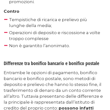
promozioni.
Contro
Tempistiche di ricarica e prelievo più
lunghe della media;
Operazioni di deposito e riscossione a volte
troppo complesse
Non è garantito l’anonimato.
Differenze tra bonifico bancario e bonifico postale
Entrambe le opzioni di pagamento, bonifico
bancario e bonifico postale, sono metodi di
deposito e prelievo che hanno lo stesso fine, il
trasferimento di denaro da un conto corrente
all’altro. Tuttavia presentano delle differenze e
la principale è rappresentata dall’istituto di
credito del proprio conto:
possono infatti