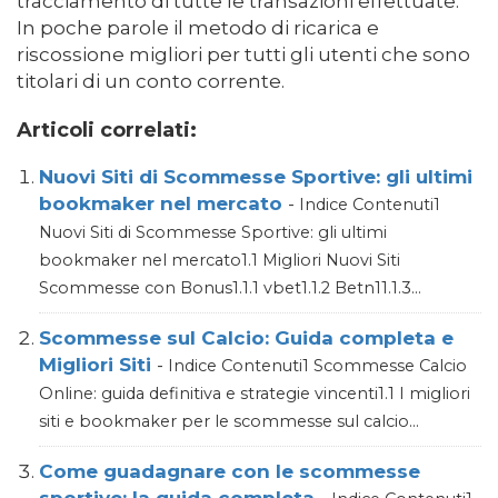
tracciamento di tutte le transazioni effettuate.
In poche parole il metodo di ricarica e
riscossione migliori per tutti gli utenti che sono
titolari di un conto corrente.
Articoli correlati:
Nuovi Siti di Scommesse Sportive: gli ultimi
bookmaker nel mercato
-
Indice Contenuti1
Nuovi Siti di Scommesse Sportive: gli ultimi
bookmaker nel mercato1.1 Migliori Nuovi Siti
Scommesse con Bonus1.1.1 vbet1.1.2 Betn11.1.3...
Scommesse sul Calcio: Guida completa e
Migliori Siti
-
Indice Contenuti1 Scommesse Calcio
Online: guida definitiva e strategie vincenti1.1 I migliori
siti e bookmaker per le scommesse sul calcio...
Come guadagnare con le scommesse