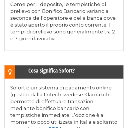
Come per il deposito, le tempistiche di
prelievo con Bonifico Bancario variano a
seconda dell’operatore e della banca dove
è stato aperto il proprio conto corrente. I
tempi di prelievo sono generalmente tra 2
e 7 giorni lavorativi.
Cosa significa Sofort?
Sofort è un sistema di pagamento online
(gestito dalla fintech svedese Klarna) che
permette di effettuare transazioni
mediante bonifico bancario con
tempistiche immediate. L’opzione è al
momento poco utilizzata in Italia e soltanto