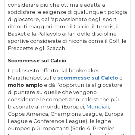
considerare più che ottima e adatta a
soddisfare le esigenze di qualunque tipologia
di giocatore, dall'appassionato degli sport
ritenuti maggiori come il Calcio, il Tennis, il
Basket e la Pallavolo ai fan delle discipline
sportive considerate di nicchia come il Golf, le
Freccette e gli Scacchi.
Scommesse sul Calcio
Il palinsesto offerto dal bookmaker
Marathonbet sulle
scommesse sul Calcio
è
molto ampio
e dà l’opportunità al giocatore
di puntare su quelle che vengono
considerate le competizioni calcistiche più
blasonate al mondo (Europei,
Mondiali
,
Coppa America, Champions League, Europa
League e Conference League), le leghe
europee più importanti (Serie A, Premier