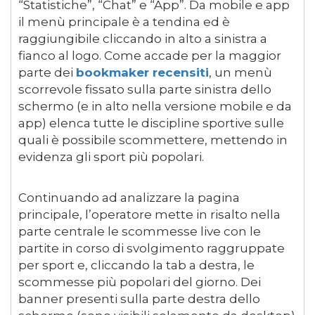
“Statistiche”, “Chat” e “App”. Da mobile e app
il menù principale è a tendina ed è
raggiungibile cliccando in alto a sinistra a
fianco al logo. Come accade per la maggior
parte dei
bookmaker recensiti
, un menù
scorrevole fissato sulla parte sinistra dello
schermo (e in alto nella versione mobile e da
app) elenca tutte le discipline sportive sulle
quali è possibile scommettere, mettendo in
evidenza gli sport più popolari.
Continuando ad analizzare la pagina
principale, l’operatore mette in risalto nella
parte centrale le scommesse live con le
partite in corso di svolgimento raggruppate
per sport e, cliccando la tab a destra, le
scommesse più popolari del giorno. Dei
banner presenti sulla parte destra dello