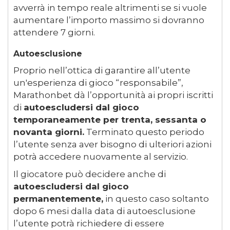
avverrà in tempo reale altrimenti se si vuole
aumentare l’importo massimo si dovranno
attendere 7 giorni.
Autoesclusione
Proprio nell’ottica di garantire all’utente
un'esperienza di gioco “responsabile”,
Marathonbet dà l’opportunità ai propri iscritti
di
autoescludersi dal gioco
temporaneamente per trenta, sessanta o
novanta giorni.
Terminato questo periodo
l’utente senza aver bisogno di ulteriori azioni
potrà accedere nuovamente al servizio.
Il giocatore può decidere anche di
autoescludersi dal gioco
permanentemente,
in questo caso soltanto
dopo 6 mesi dalla data di autoesclusione
l’utente potrà richiedere di essere