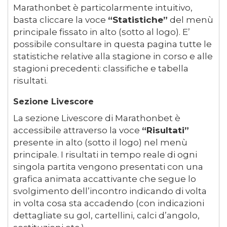
Marathonbet è particolarmente intuitivo,
basta cliccare la voce
“Statistiche”
del menù
principale fissato in alto (sotto al logo). E’
possibile consultare in questa pagina tutte le
statistiche relative alla stagione in corso e alle
stagioni precedenti: classifiche e tabella
risultati.
Sezione Livescore
La sezione Livescore di Marathonbet è
accessibile attraverso la voce
“Risultati”
presente in alto (sotto il logo) nel menù
principale. I risultati in tempo reale di ogni
singola partita vengono presentati con una
grafica animata accattivante che segue lo
svolgimento dell’incontro indicando di volta
in volta cosa sta accadendo (con indicazioni
dettagliate su gol, cartellini, calci d’angolo,