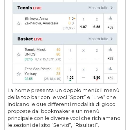
La home presenta un doppio menù: il menù
della top bar con le voci “Sport” e “Live” che
indicano le due differenti modalità di gioco
proposte dal bookmaker e un menù
principale con le diverse voci che richiamano
le sezioni del sito “Servizi”, “Risultati”,