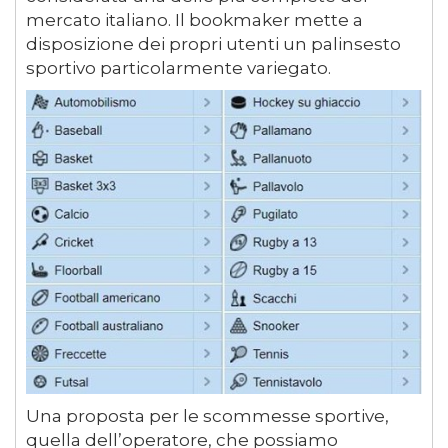
mercato italiano. Il bookmaker mette a
disposizione dei propri utenti un palinsesto
sportivo particolarmente variegato.
Una proposta per le scommesse sportive,
quella dell’operatore, che possiamo