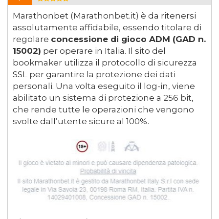
Marathonbet (Marathonbet.it) è da ritenersi
assolutamente affidabile, essendo titolare di
regolare
concessione di gioco ADM (GAD n.
15002)
per operare in Italia. Il sito del
bookmaker utilizza il protocollo di sicurezza
SSL per garantire la protezione dei dati
personali. Una volta eseguito il log-in, viene
abilitato un sistema di protezione a 256 bit,
che rende tutte le operazioni che vengono
svolte dall’utente sicure al 100%.