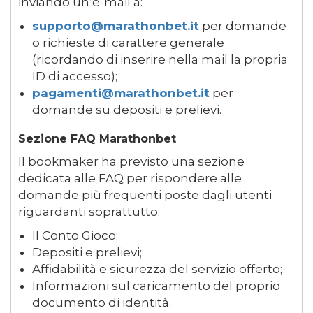
inviando un’e-mail a:
supporto@marathonbet.it
per domande
o richieste di carattere generale
(ricordando di inserire nella mail la propria
ID di accesso);
pagamenti@marathonbet.it
per
domande su depositi e prelievi.
Sezione FAQ Marathonbet
Il bookmaker ha previsto una sezione
dedicata alle FAQ per rispondere alle
domande più frequenti poste dagli utenti
riguardanti soprattutto:
Il Conto Gioco;
Depositi e prelievi;
Affidabilità e sicurezza del servizio offerto;
Informazioni sul caricamento del proprio
documento di identità.