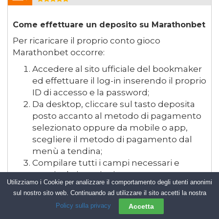
Come effettuare un deposito su Marathonbet
Per ricaricare il proprio conto gioco
Marathonbet occorre:
Accedere al sito ufficiale del bookmaker
ed effettuare il log-in inserendo il proprio
ID di accesso e la password;
Da desktop, cliccare sul tasto deposita
posto accanto al metodo di pagamento
selezionato oppure da mobile o app,
scegliere il metodo di pagamento dal
menù a tendina;
Compilare tutti i campi necessari e
seguire le istruzioni;
Utilizziamo i Cookie per analizzare il comportamento degli utenti anonimi
Scegliere l’importo da depositare;
sul nostro sito web. Continuando ad utilizzare il sito accetti la nostra
Cliccare il tasto deposita e una volta
Policy sulla privacy
Accetta
reindirizzati alla pagina del metodo di