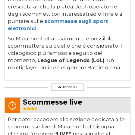
cresciuta anche la platea degli operatori e
degli scommettitori interessati ad offrire e a
puntare sulle
scommesse sugli sport
elettronici
.
Su Marathonbet attualmente è possibile
scommettere su quello che è considerato il
videogioco più famoso e seguito del
momento,
League of Legends (LoL)
, un
multiplayer online del genere Battle Arena.
Torna su
Scommesse live
Per poter accedere alla sezione dedicata alle
scommesse live di Marathonbet bisogna
cliccare l’opzione
“LIVE”
posta in alto al