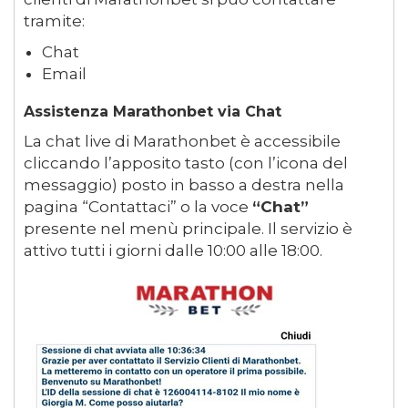
tramite:
Chat
Email
Assistenza Marathonbet via Chat
La chat live di Marathonbet è accessibile
cliccando l’apposito tasto (con l’icona del
messaggio) posto in basso a destra nella
pagina “Contattaci” o la voce
“Chat”
presente nel menù principale. Il servizio è
attivo tutti i giorni dalle 10:00 alle 18:00.