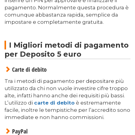
inserire un PIN per approvare e finalizzare il
pagamento. Normalmente questa procedura è
comunque abbastanza rapida, semplice da
impostare e completamente gratuita.
I Migliori metodi di pagamento
per Deposito 5 euro
Carte di debito
Tra i metodi di pagamento per depositare più
utilizzato da chi non vuole investire cifre troppo
alte, infatti hanno anche dei requisiti più bassi.
L’utilizzo di
carte di debito
è estremamente
facile, inoltre le tempistiche per l’accredito sono
immediate e non hanno commissioni.
PayPal