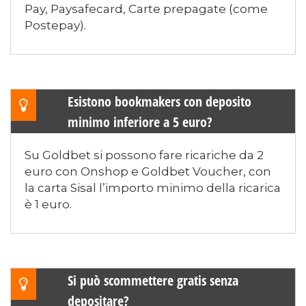
Pay, Paysafecard, Carte prepagate (come
Postepay).
Esistono bookmakers con deposito
minimo inferiore a 5 euro?
Su Goldbet si possono fare ricariche da 2
euro con Onshop e Goldbet Voucher, con
la carta Sisal l’importo minimo della ricarica
è 1 euro.
Si può scommettere gratis senza
depositare?