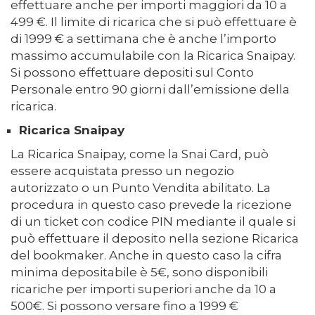
effettuare anche per importi maggiori da 10 a
499 €. Il limite di ricarica che si può effettuare è
di 1999 € a settimana che è anche l’importo
massimo accumulabile con la Ricarica Snaipay.
Si possono effettuare depositi sul Conto
Personale entro 90 giorni dall’emissione della
ricarica.
Ricarica Snaipay
La Ricarica Snaipay, come la Snai Card, può
essere acquistata presso un negozio
autorizzato o un Punto Vendita abilitato. La
procedura in questo caso prevede la ricezione
di un ticket con codice PIN mediante il quale si
può effettuare il deposito nella sezione Ricarica
del bookmaker. Anche in questo caso la cifra
minima depositabile è 5€, sono disponibili
ricariche per importi superiori anche da 10 a
500€. Si possono versare fino a 1999 €