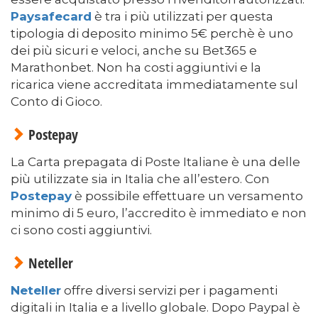
Paysafecard
è tra i più utilizzati per questa
tipologia di deposito minimo 5€ perchè è uno
dei più sicuri e veloci, anche su Bet365 e
Marathonbet. Non ha costi aggiuntivi e la
ricarica viene accreditata immediatamente sul
Conto di Gioco.
Postepay
La Carta prepagata di Poste Italiane è una delle
più utilizzate sia in Italia che all’estero. Con
Postepay
è possibile effettuare un versamento
minimo di 5 euro, l’accredito è immediato e non
ci sono costi aggiuntivi.
Neteller
Neteller
offre diversi servizi per i pagamenti
digitali in Italia e a livello globale. Dopo Paypal è