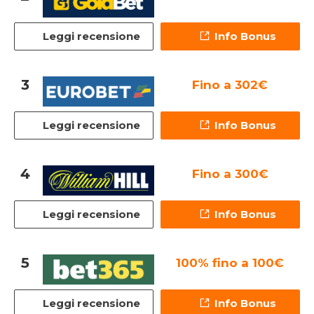
Leggi recensione
Info Bonus
3
Fino a 302€
Leggi recensione
Info Bonus
4
Fino a 300€
Leggi recensione
Info Bonus
5
100% fino a 100€
Leggi recensione
Info Bonus