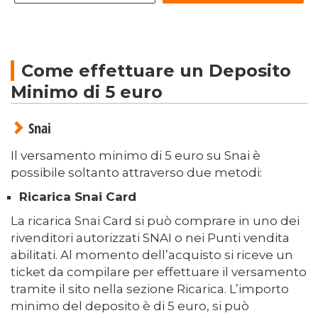
Come effettuare un Deposito
Minimo di 5 euro
Snai
Il versamento minimo di 5 euro su Snai è
possibile soltanto attraverso due metodi:
Ricarica Snai Card
La ricarica Snai Card si può comprare in uno dei
rivenditori autorizzati SNAI o nei Punti vendita
abilitati. Al momento dell’acquisto si riceve un
ticket da compilare per effettuare il versamento
tramite il sito nella sezione Ricarica. L’importo
minimo del deposito è di 5 euro, si può