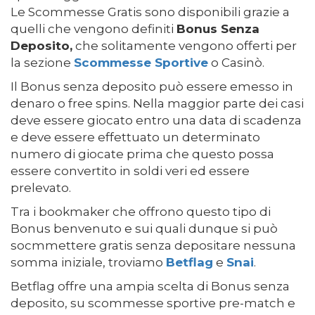
Le Scommesse Gratis sono disponibili grazie a
quelli che vengono definiti
Bonus Senza
Deposito,
che solitamente vengono offerti per
la sezione
Scommesse Sportive
o Casinò.
Il Bonus senza deposito può essere emesso in
denaro o free spins. Nella maggior parte dei casi
deve essere giocato entro una data di scadenza
e deve essere effettuato un determinato
numero di giocate prima che questo possa
essere convertito in soldi veri ed essere
prelevato.
Tra i bookmaker che offrono questo tipo di
Bonus benvenuto e sui quali dunque si può
socmmettere gratis senza depositare nessuna
somma iniziale, troviamo
Betflag
e
Snai
.
Betflag offre una ampia scelta di Bonus senza
deposito, su scommesse sportive pre-match e