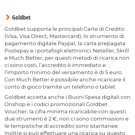
Goldbet
Goldbet supporta le principali Carte di Credito
(Visa, Visa Direct, Mastercard), lo strumento di
pagamento digitale Paypal, la carta prepagata
Postepay e i portafogli elettronici: Neteller, Skrill
e Much Better, per questi metodi di ricarica non
ci sono costi, l’accredito è immediato e
l’importo minimo del versamento è di 5 euro.
Con Much Better è possibile anche ricaricare il
conto di gioco tramite un telefono o tablet.
Goldbet accetta anche i Buoni Spesa digitali con
Onshop e i codici promozionali Goldbet
Voucher, la cifra minima ricaricabile con questi
due strumenti è 2 €, non ci sono commissioni e
le tempistiche di accredito sono istantanee.
Inoltre si può effettuare una ricarica su questo