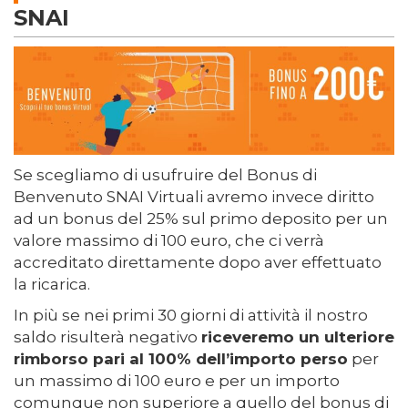
SNAI
Se scegliamo di usufruire del Bonus di
Benvenuto SNAI Virtuali avremo invece diritto
ad un bonus del 25% sul primo deposito per un
valore massimo di 100 euro, che ci verrà
accreditato direttamente dopo aver effettuato
la ricarica.
In più se nei primi 30 giorni di attività il nostro
saldo risulterà negativo
riceveremo un ulteriore
rimborso pari al 100% dell’importo perso
per
un massimo di 100 euro e per un importo
comunque non superiore a quello del bonus di