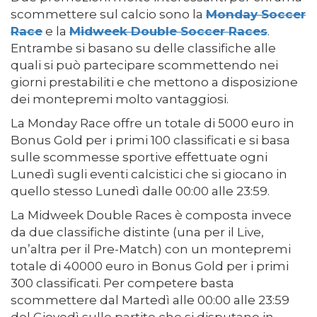
scommettere sul calcio sono la
Monday Soccer
Race
e la
Midweek Double Soccer Races
.
Entrambe si basano su delle classifiche alle
quali si può partecipare scommettendo nei
giorni prestabiliti e che mettono a disposizione
dei montepremi molto vantaggiosi.
La Monday Race offre un totale di 5000 euro in
Bonus Gold per i primi 100 classificati e si basa
sulle scommesse sportive effettuate ogni
Lunedì sugli eventi calcistici che si giocano in
quello stesso Lunedì dalle 00:00 alle 23:59.
La Midweek Double Races è composta invece
da due classifiche distinte (una per il Live,
un’altra per il Pre-Match) con un montepremi
totale di 40000 euro in Bonus Gold per i primi
300 classificati. Per competere basta
scommettere dal Martedì alle 00:00 alle 23:59
del Giovedì sulle partite che si disputano in