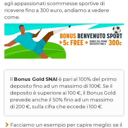
agli appassionati scommesse sportive di
ricevere fino a 300 euro, andiamo a vedere
come.
Il
Bonus Gold
SNAI
è pari al 100% del primo
deposito fino ad un massimo di 100€. Se il
deposito è superiore ai 100 €, il Bonus Gold
prevede anche il 50% fino ad un massimo
di 200 €, sulla cifra che eccede i 100 €.
Facciamo un esempio per capire meglio: se il