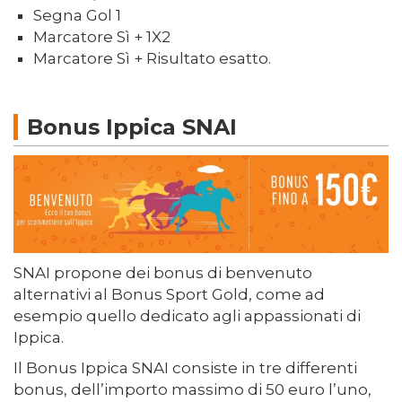
Segna Gol 1
Marcatore Sì + 1X2
Marcatore Sì + Risultato esatto.
Bonus Ippica SNAI
SNAI propone dei bonus di benvenuto
alternativi al Bonus Sport Gold, come ad
esempio quello dedicato agli appassionati di
Ippica.
Il Bonus Ippica SNAI consiste in tre differenti
bonus, dell’importo massimo di 50 euro l’uno,