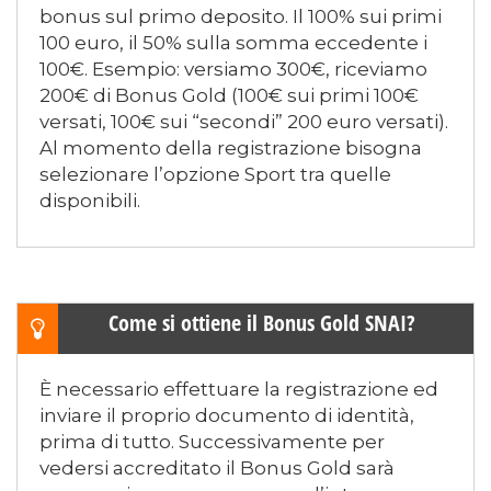
bonus sul primo deposito. Il 100% sui primi
100 euro, il 50% sulla somma eccedente i
100€. Esempio: versiamo 300€, riceviamo
200€ di Bonus Gold (100€ sui primi 100€
versati, 100€ sui “secondi” 200 euro versati).
Al momento della registrazione bisogna
selezionare l’opzione Sport tra quelle
disponibili.
Come si ottiene il Bonus Gold SNAI?
È necessario effettuare la registrazione ed
inviare il proprio documento di identità,
prima di tutto. Successivamente per
vedersi accreditato il Bonus Gold sarà