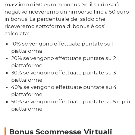
massimo di 50 euro in bonus. Se il saldo sarà
negativo riceveremo un rimborso fino a 50 euro
in bonus. La percentuale del saldo che
riceveremo sottoforma di bonus è così
calcolata:
10% se vengono effettuate puntate su 1
piattaforma
20% se vengono effettuate puntate su 2
piattaforme
30% se vengono effettuate puntate su 3
piattaforme
40% se vengono effettuate puntate su 4
piattaforme
50% se vengono effettuate puntate su 5 o più
piattaforme
Bonus Scommesse Virtuali