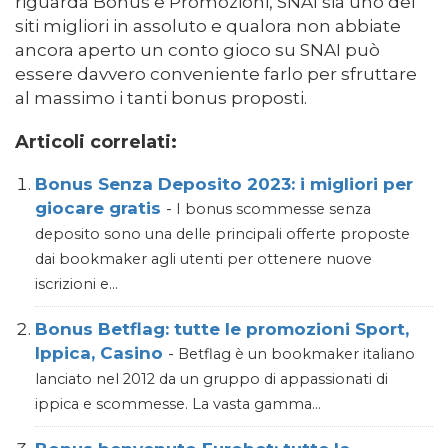
riguarda Bonus e Promozioni, SNAI sia uno dei
siti migliori in assoluto e qualora non abbiate
ancora aperto un conto gioco su SNAI può
essere davvero conveniente farlo per sfruttare
al massimo i tanti bonus proposti.
Articoli correlati:
Bonus Senza Deposito 2023: i migliori per
giocare gratis
-
I bonus scommesse senza
deposito sono una delle principali offerte proposte
dai bookmaker agli utenti per ottenere nuove
iscrizioni e...
Bonus Betflag: tutte le promozioni Sport,
Ippica, Casino
-
Betflag è un bookmaker italiano
lanciato nel 2012 da un gruppo di appassionati di
ippica e scommesse. La vasta gamma...