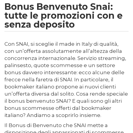
Bonus Benvenuto Snai:
tutte le promozioni con e
senza deposito
Con SNAI, si sceglie il made in Italy di qualità,
con un’offerta assolutamente all’altezza della
concorrenza internazionale. Servizio streaming,
palinsesto, quote scommesse e un settore
bonus davvero interessante: ecco alcune delle
frecce nella faretra di SNAI. In particolare, il
bookmaker italiano propone ai nuovi clienti
un’offerta diversa dal solito. Cosa rende speciale
il bonus benvenuto SNAI? E quali sono gli altri
bonus scommesse offerti dal bookmaker
italiano? Andiamo a scoprirlo insieme.
Il Bonus di Benvenuto che SNAI mette a
disposizione degli appassionati di scommesse