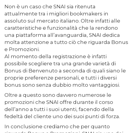
Non è un caso che SNAI sia ritenuta
attualmente tra i migliori bookmakers in
assoluto sul mercato italiano. Oltre infatti alle
caratteristiche e funzionalità che la rendono
una piattaforma all’avanguardia, SNAI dedica
molta attenzione a tutto ciò che riguarda Bonus
e Promozioni.
Al momento della registrazione è infatti
possibile scegliere tra una grande varietà di
Bonus di Benvenuto a seconda di quali siano le
proprie preferenze personali, e tutti i diversi
bonus sono senza dubbio molto vantaggiosi.
Oltre a questo sono davvero numerose le
promozioni che SNAI offre durante il corso
dell’anno a tutti i suoi utenti, facendo della
fedeltà del cliente uno dei suoi punti di forza.
In conclusione crediamo che per quanto