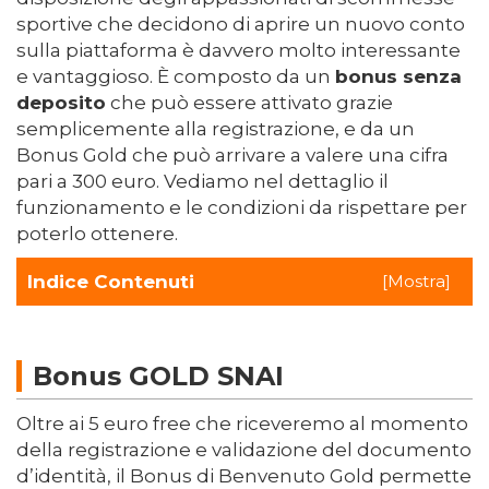
sportive che decidono di aprire un nuovo conto
sulla piattaforma è davvero molto interessante
e vantaggioso. È composto da un
bonus senza
deposito
che può essere attivato grazie
semplicemente alla registrazione, e da un
Bonus Gold che può arrivare a valere una cifra
pari a 300 euro. Vediamo nel dettaglio il
funzionamento e le condizioni da rispettare per
poterlo ottenere.
Indice Contenuti
[
Mostra
]
Bonus GOLD SNAI
Oltre ai 5 euro free che riceveremo al momento
della registrazione e validazione del documento
d’identità, il Bonus di Benvenuto Gold permette