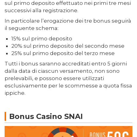
sul primo deposito effettuato nei primi tre mesi
successivi alla registrazione.
In particolare l’erogazione dei tre bonus seguirà
il seguente schema:
15% sul primo deposito
20% sul primo deposito del secondo mese
25% sul primo deposito del terzo mese
Tutti i bonus saranno accreditati entro 5 giorni
dalla data di ciascun versamento, non sono
prelevabili, e possono essere utilizzati
esclusivamente per le scommesse a quota fissa
ippiche.
Bonus Casino SNAI