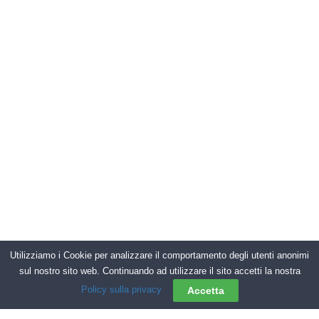
Utilizziamo i Cookie per analizzare il comportamento degli utenti anonimi
sul nostro sito web. Continuando ad utilizzare il sito accetti la nostra
Policy sulla privacy
Accetta