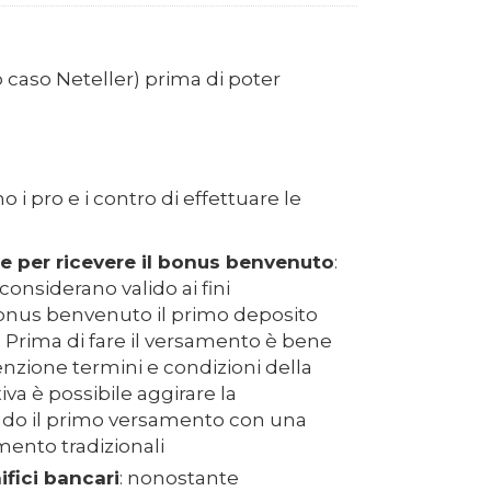
caso Neteller) prima di poter
i pro e i contro di effettuare le
le per ricevere il bonus benvenuto
:
nsiderano valido ai fini
onus benvenuto il primo deposito
. Prima di fare il versamento è bene
nzione termini e condizioni della
va è possibile aggirare la
ndo il primo versamento con una
mento tradizionali
fici bancari
: nonostante