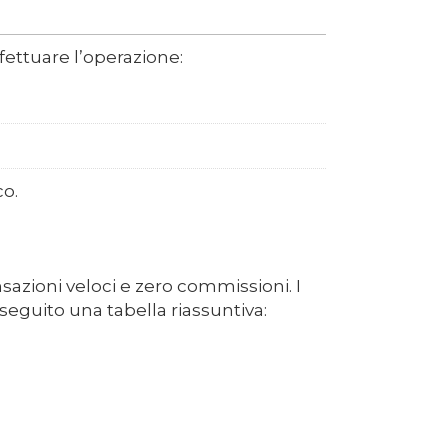
fettuare l’operazione:
co.
zioni veloci e zero commissioni. I
seguito una tabella riassuntiva: