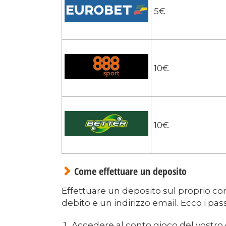
5€
10€
10€
Come effettuare un deposito
Effettuare un deposito sul proprio co
debito e un indirizzo email. Ecco i pas
Accedere al conto gioco del vostro 