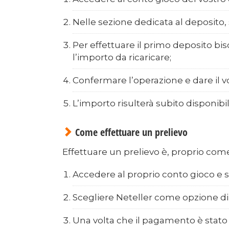
Nelle sezione dedicata al deposito
Per effettuare il primo deposito biso
l’importo da ricaricare;
Confermare l’operazione e dare il 
L’importo risulterà subito disponibi
Come effettuare un prelievo
Effettuare un prelievo è, proprio come 
Accedere al proprio conto gioco e sel
Scegliere Neteller come opzione di
Una volta che il pagamento è stato e