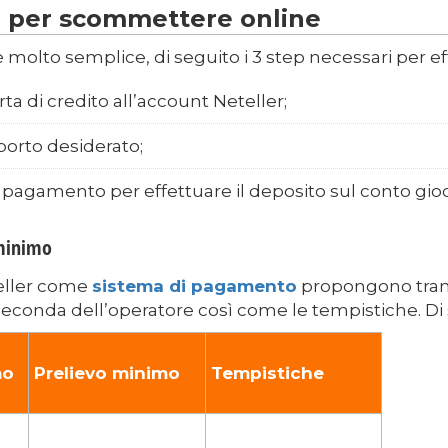
r per scommettere online
molto semplice, di seguito i 3 step necessari per ef
ta di credito all’account Neteller;
mporto desiderato;
 pagamento per effettuare il deposito sul conto gio
 minimo
eller come
sistema di pagamento
propongono transa
a seconda dell’operatore così come le tempistiche. Di 
mo
Prelievo minimo
Tempistiche