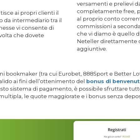
versamenti e prelievi d
completamente free, per
isce ai propri clienti il
al proprio conto corren
da intermediario tra il
commissioni a seconda de
messe vi consente di
che vi diamo è quello di
i volta che dovete
Neteller direttamente o
aggiuntive.
ni bookmaker (tra cui Eurobet, 888Sport e Better Lo
lido ai fini dell’ottenimento del
bonus di benvenu
to sistema di pagamento, è possibile sfruttare tutte
ultipla, le quote maggiorate e i bonus senza depos