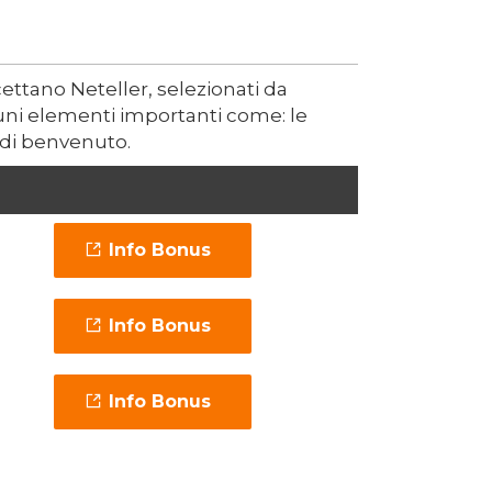
ettano Neteller, selezionati da
uni elementi importanti come: le
s di benvenuto.
Info Bonus
Info Bonus
Info Bonus