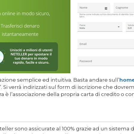
zione semplice ed intuitiva. Basta andare sull’
home 
. Si verrà indirizzati sul form di iscrizione che dovre
a è l’associazione della propria carta di credito o co
teller sono assicurate al 100% grazie ad un sistema d