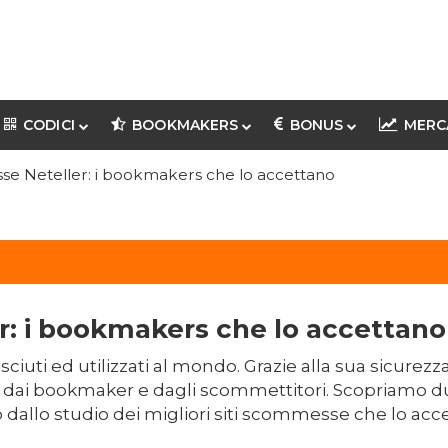
CODICI
BOOKMAKERS
BONUS
MERC
se Neteller: i bookmakers che lo accettano
r: i bookmakers che lo accettano
ciuti ed utilizzati al mondo. Grazie alla sua sicurezza
 dai bookmaker e dagli scommettitori. Scopriamo 
o dallo studio dei migliori siti scommesse che lo a