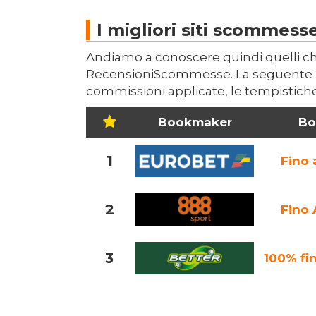
I migliori siti scommess
Andiamo a conoscere quindi quelli che
RecensioniScommesse. La seguente lis
commissioni applicate, le tempistiche d
Bookmaker
Bo
1
Fino 
2
Fino 
3
100% fi