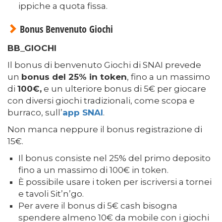
ippiche a quota fissa.
Bonus Benvenuto Giochi
BB_GIOCHI
Il bonus di benvenuto Giochi di SNAI prevede
un
bonus del 25% in token
, fino a un massimo
di
100€,
e un ulteriore bonus di 5€ per giocare
con diversi giochi tradizionali, come scopa e
burraco, sull’
app SNAI
.
Non manca neppure il bonus registrazione di
15€.
Il bonus consiste nel 25% del primo deposito
fino a un massimo di 100€ in token.
È possibile usare i token per iscriversi a tornei
e tavoli Sit’n’go.
Per avere il bonus di 5€ cash bisogna
spendere almeno 10€ da mobile con i giochi