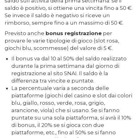
saldo sull’attività della prima settimana: se il
saldo è positivo, si ottiene una vincita fino a 50 €.
Se invece il saldo è negativo si riceve un
rimborso, sempre fino a un massimo di 50 €.
Previsto anche
bonus registrazione
per
provare le varie tipologie di gioco (slot rosa,
giochi blu, scommesse) del valore di 5 €.
Il bonus va dal 10 al 50% del saldo realizzato
durante la prima settimana dal giorno di
registrazione al sito SNAI. Il saldo è la
differenza tra vincite e puntate.
La percentuale varia a seconda delle
piattaforme (giochi del casino e slot dai colori
blu, giallo, rosso, verde, rosa, grigio,
arancione, viola) che si usano. Se si fanno
puntate su una sola piattaforma, si avrà il 10%
di bonus, il 20% se si gioca con due
piattaforme, etc., fino al 50% se si fanno