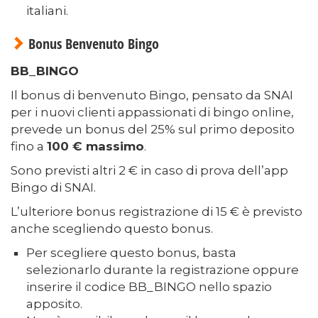
italiani.
Bonus Benvenuto Bingo
BB_BINGO
Il bonus di benvenuto Bingo, pensato da SNAI
per i nuovi clienti appassionati di bingo online,
prevede un bonus del 25% sul primo deposito
fino a
100 € massimo
.
Sono previsti altri 2 € in caso di prova dell’app
Bingo di SNAI.
L’ulteriore bonus registrazione di 15 € è previsto
anche scegliendo questo bonus.
Per scegliere questo bonus, basta
selezionarlo durante la registrazione oppure
inserire il codice BB_BINGO nello spazio
apposito.