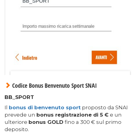
Codice Bonus Benvenuto Sport SNAI
BB_SPORT
Il
bonus di benvenuto sport
proposto da SNAI
prevede un
bonus registrazione di 5 €
e un
ulteriore
bonus GOLD
fino a 300 € sul primo
deposito.