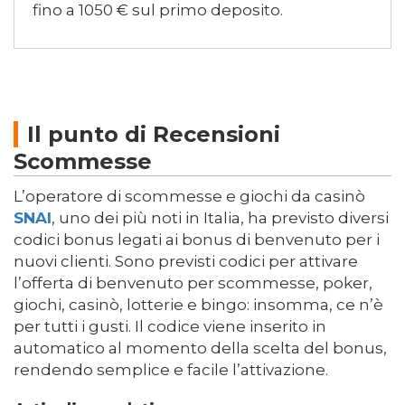
fino a 1050 € sul primo deposito.
Il punto di Recensioni
Scommesse
L’operatore di scommesse e giochi da casinò
SNAI
, uno dei più noti in Italia, ha previsto diversi
codici bonus legati ai bonus di benvenuto per i
nuovi clienti. Sono previsti codici per attivare
l’offerta di benvenuto per scommesse, poker,
giochi, casinò, lotterie e bingo: insomma, ce n’è
per tutti i gusti. Il codice viene inserito in
automatico al momento della scelta del bonus,
rendendo semplice e facile l’attivazione.