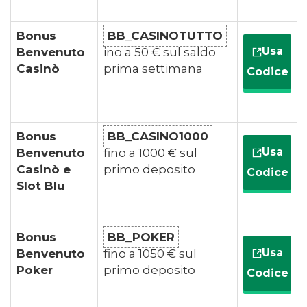
Bonus
BB_CASINOTUTTO
Usa
Benvenuto
ino a 50 € sul saldo
Casinò
prima settimana
Codice
Bonus
BB_CASINO1000
Usa
Benvenuto
fino a 1000 € sul
Casinò e
primo deposito
Codice
Slot Blu
Bonus
BB_POKER
Usa
Benvenuto
fino a 1050 € sul
Poker
primo deposito
Codice