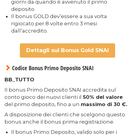
giorni da quando è avvenuto il primo
deposito.
Il bonus GOLD dev’essere a sua volta
rigiocato per 8 volte entro 3 mesi
dall’accredito.
Dettagli sul Bonus Gold SNAI
Codice Bonus Primo Deposito SNAI
BB_TUTTO
Il bonus Primo Deposito SNAI accredita sul
conto gioco dei nuovi clienti il
50% del valore
del primo deposito, fino a un
massimo di 30 €.
A disposizione dei clienti che scelgono questo
bonus anche il bonus prima registrazione.
Il bonus Primo Deposito, valido solo per i