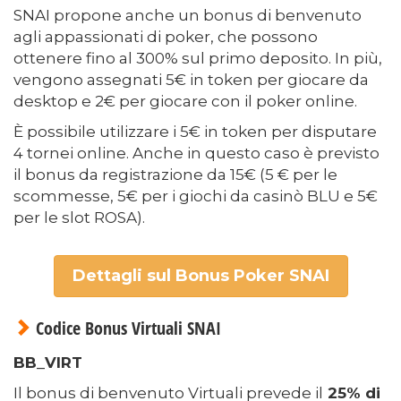
SNAI propone anche un bonus di benvenuto
agli appassionati di poker, che possono
ottenere fino al 300% sul primo deposito. In più,
vengono assegnati 5€ in token per giocare da
desktop e 2€ per giocare con il poker online.
È possibile utilizzare i 5€ in token per disputare
4 tornei online. Anche in questo caso è previsto
il bonus da registrazione da 15€ (5 € per le
scommesse, 5€ per i giochi da casinò BLU e 5€
per le slot ROSA).
Dettagli sul Bonus Poker SNAI
Codice Bonus Virtuali SNAI
BB_VIRT
Il bonus di benvenuto Virtuali prevede il
25% di