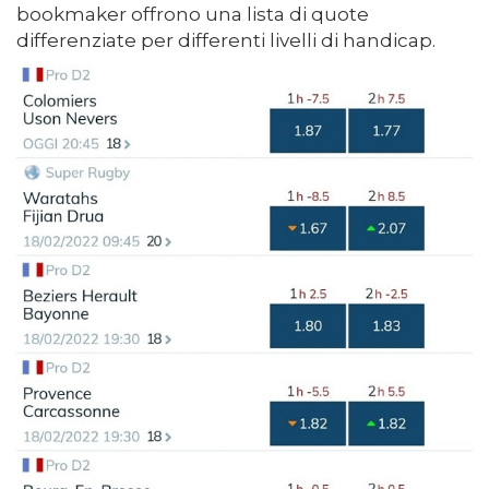
bookmaker offrono una lista di quote
differenziate per differenti livelli di handicap.