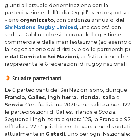
giunti all’attuale denominazione con la
partecipazione dell’Italia. Oggi l’evento sportivo
viene
organizzato,
con cadenza annuale,
dal
Six Nations Rugby Limited
,
una società con
sede a Dublino che si occupa della gestione
commerciale della manifestazione (ad esempio
la negoziazione dei diritti tv e delle partnership)
e dal Comitato Sei Nazioni,
un‘istituzione che
rappresenta le 6 federazioni di rugby nazionali.
Squadre partecipanti
Le 6 partecipanti del Sei Nazioni sono, dunque,
Francia, Galles, Inghilterra, Irlanda, Italia
e
Scozia.
Con l’edizione 2021 sono salite a ben 127
le partecipazioni di Galles, Irlanda e Scozia.
Seguono l’Inghilterra a quota 125, la Francia a 92
e l’Italia a 22. Oggi gli incontri vengono disputati
attualmente in
6 stadi
, uno per ogni Nazionale: