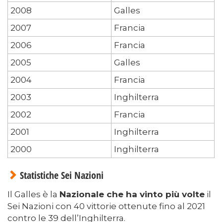
2008
Galles
2007
Francia
2006
Francia
2005
Galles
2004
Francia
2003
Inghilterra
2002
Francia
2001
Inghilterra
2000
Inghilterra
Statistiche Sei Nazioni
Il Galles è la
Nazionale che ha vinto più volte
il
Sei Nazioni con 40 vittorie ottenute fino al 2021
contro le 39 dell’Inghilterra.