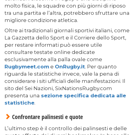
molto fisica, le squadre con più giorni di riposo
tra una partita e l’altra, potrebbero sfruttare una
migliore condizione atletica.
Oltre ai tradizionali giornali sportivi italiani, come
La Gazzetta dello Sport e il Corriere dello Sport,
per restare informati può essere utile
consultare testate online dedicate
esclusivamente alla palla ovale come
Rugbymeet.com
e
OnRugby.it
. Per quanto
riguarda le statistiche invece, vale la pena di
considerare i siti ufficiali delle manifestazioni. Il
sito del Sei Nazioni, SixNationsRugby.com
presenta una
sezione specifica dedicata alle
statistiche
.
Confrontare palinsesti e quote
L’ultimo step è il controllo dei palinsesti e delle