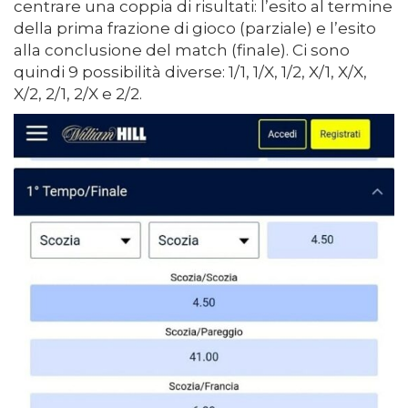
centrare una coppia di risultati: l’esito al termine
della prima frazione di gioco (parziale) e l’esito
alla conclusione del match (finale). Ci sono
quindi 9 possibilità diverse: 1/1, 1/X, 1/2, X/1, X/X,
X/2, 2/1, 2/X e 2/2.