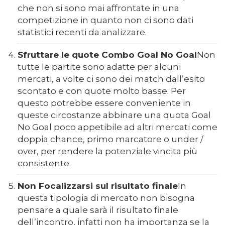
che non si sono mai affrontate in una
competizione in quanto non ci sono dati
statistici recenti da analizzare.
Sfruttare le quote Combo Goal No Goal
Non
tutte le partite sono adatte per alcuni
mercati, a volte ci sono dei match dall’esito
scontato e con quote molto basse. Per
questo potrebbe essere conveniente in
queste circostanze abbinare una quota Goal
No Goal poco appetibile ad altri mercati come
doppia chance, primo marcatore o under /
over, per rendere la potenziale vincita più
consistente.
Non Focalizzarsi sul risultato finale
In
questa tipologia di mercato non bisogna
pensare a quale sarà il risultato finale
dell’incontro, infatti non ha importanza se la