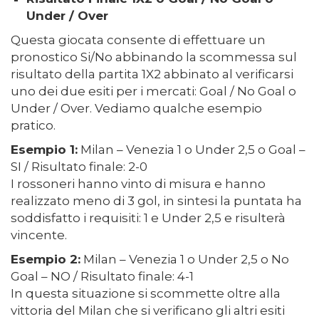
Under / Over
Questa giocata consente di effettuare un
pronostico Si/No abbinando la scommessa sul
risultato della partita 1X2 abbinato al verificarsi
uno dei due esiti per i mercati: Goal / No Goal o
Under / Over. Vediamo qualche esempio
pratico.
Esempio 1:
Milan – Venezia 1 o Under 2,5 o Goal –
SI / Risultato finale: 2-0
I rossoneri hanno vinto di misura e hanno
realizzato meno di 3 gol, in sintesi la puntata ha
soddisfatto i requisiti: 1 e Under 2,5 e risulterà
vincente.
Esempio 2:
Milan – Venezia 1 o Under 2,5 o No
Goal – NO / Risultato finale: 4-1
In questa situazione si scommette oltre alla
vittoria del Milan che si verificano gli altri esiti