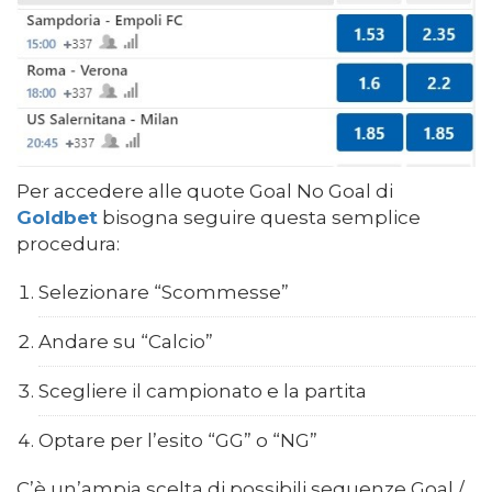
Per accedere alle quote Goal No Goal di
Goldbet
bisogna seguire questa semplice
procedura:
Selezionare “Scommesse”
Andare su “Calcio”
Scegliere il campionato e la partita
Optare per l’esito “GG” o “NG”
C’è un’ampia scelta di possibili sequenze Goal /