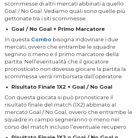
scommesse di altri mercati abbinati a quello
Goal / No Goal. Vediamo quali sono quelle più
gettonate tra i siti scommesse.
Goal / No Goal + Primo Marcatore
In questa
Combo
bisogna indovinare i due
mercati, ovvero che entrambe le squadre
segnino o meno e il primo marcatore della
partita. Nell’eventualità che il giocatore
pronosticato non dovesse giocare la partita la
scommessa verrà rimborsata dall’operatore.
Risultato Finale 1X2 + Goal / No Goal
Con questa giocata si può pronosticare il
risultato finale del match (1X2) abbinato al
mercato Goal / No Goal, ovvero che entrambe le
squadre in campo segneranno o meno nel
corso del match incluso l’eventuale recupero.
Risultato Finale 1X2 o Goal / No Goal o