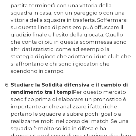
partita terminerà con una vittoria della
squadra in casa, con un pareggio o con una
vittoria della squadra in trasferta. Soffermarsi
su questa linea di pensiero può offuscare il
giudizio finale e l’esito della giocata. Quello
che conta di più in questa scommessa sono
altri dati statistici come ad esempio la
strategia di gioco che adottano i due club che
si affrontano e chi sono i giocatori che
scendono in campo.
Studiare la Soliditá difensiva e il cambio di
rendimento tra i tempi
Per questo mercato
specifico prima di elaborare un pronostico è
importante anche analizzare i fattori che
portano le squadre a subire pochi goal o a
realizzarne molti nel corso del match. Se una
squadra è molto solida in difesa e ha
dimostrato nel corso di una stagione di subire