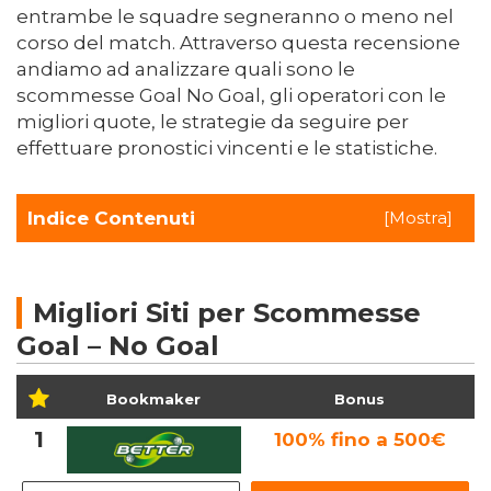
entrambe le squadre segneranno o meno nel
corso del match. Attraverso questa recensione
andiamo ad analizzare quali sono le
scommesse Goal No Goal, gli operatori con le
migliori quote, le strategie da seguire per
effettuare pronostici vincenti e le statistiche.
Indice Contenuti
[
Mostra
]
Migliori Siti per Scommesse
Goal – No Goal
Bookmaker
Bonus
1
100% fino a 500€