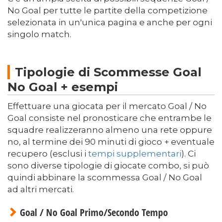
No Goal per tutte le partite della competizione
selezionata in un'unica pagina e anche per ogni
singolo match.
Tipologie di Scommesse Goal
No Goal + esempi
Effettuare una giocata per il mercato Goal / No
Goal consiste nel pronosticare che entrambe le
squadre realizzeranno almeno una rete oppure
no, al termine dei 90 minuti di gioco + eventuale
recupero (esclusi i
tempi supplementari
). Ci
sono diverse tipologie di giocate combo, si può
quindi abbinare la scommessa Goal / No Goal
ad altri mercati.
Goal / No Goal Primo/Secondo Tempo