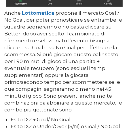
Anche
Lottomatica
propone il mercato Goal /
No Goal, per poter pronosticare se entrambe le
squadre segneranno o no basta cliccare su
Better, dopo aver scelto il campionato di
riferimento e selezionato l’evento bisogna
cliccare su Goal o su No Goal per effettuare la
scommessa. Si può giocare questo palinsesto
per i 90 minuti di gioco di una partita +
eventuale recupero (sono esclusi i tempi
supplementari) oppure la giocata
primo/secondo tempo per scommettere se le
due compagini segneranno o meno nei 45
minuti di gioco. Sono presenti anche molte
combinazioni da abbinare a questo mercato, le
combo più gettonate sono:
Esito 1X2 + Goal/ No Goal
Esito 1X2 o Under/Over (S/N) o Goal / No Goal