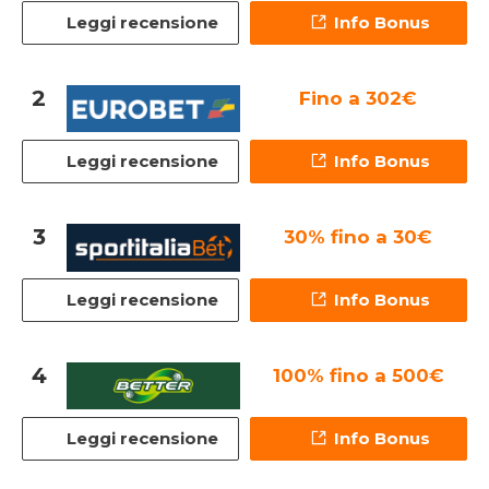
Leggi recensione
Info Bonus
2
Fino a 302€
Leggi recensione
Info Bonus
3
30% fino a 30€
Leggi recensione
Info Bonus
4
100% fino a 500€
Leggi recensione
Info Bonus