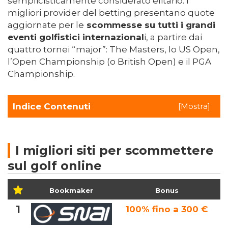
semplicisticamente considerato elitario. I
migliori provider del betting presentano quote
aggiornate per le
scommesse su tutti i grandi
eventi golfistici internazional
i, a partire dai
quattro tornei “major”: The Masters, lo US Open,
l’Open Championship (o British Open) e il PGA
Championship.
Indice Contenuti
[
Mostra
]
I migliori siti per scommettere
sul golf online
Bookmaker
Bonus
1
100% fino a 300 €