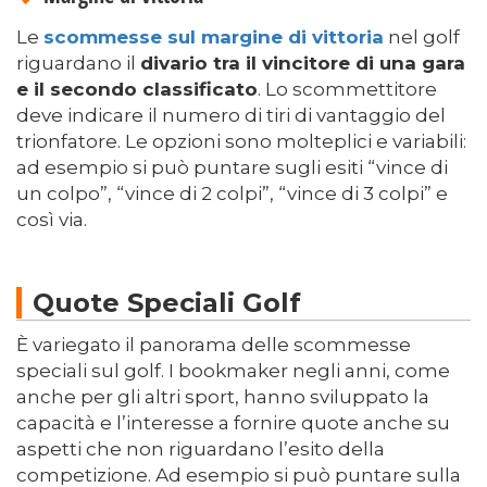
Le
scommesse sul margine di vittoria
nel golf
riguardano il
divario tra il vincitore di una gara
e il secondo classificato
. Lo scommettitore
deve indicare il numero di tiri di vantaggio del
trionfatore. Le opzioni sono molteplici e variabili:
ad esempio si può puntare sugli esiti “vince di
un colpo”, “vince di 2 colpi”, “vince di 3 colpi” e
così via.
Quote Speciali Golf
È variegato il panorama delle scommesse
speciali sul golf. I bookmaker negli anni, come
anche per gli altri sport, hanno sviluppato la
capacità e l’interesse a fornire quote anche su
aspetti che non riguardano l’esito della
competizione. Ad esempio si può puntare sulla