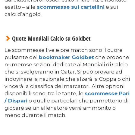
esatto – alle
scommesse sui cartellini
e sui
calci d’angolo.
Quote Mondiali Calcio su Goldbet
Le scommesse live e pre match sono il cuore
pulsante del
bookmaker Goldbet
che propone
numerose sezioni dedicate ai Mondiali di Calcio
che si svolgeranno in Qatar. Si può provare ad
indovinare la nazionale che alzerà la Coppa o chi
vincerà la classifica dei marcatori. Altre opzioni
disponibili sono, tra le tante, le
scommesse Pari
/ Dispari
o quelle particolari che permettono di
giocare se un allenatore verrà ammonito o
meno durante il match.