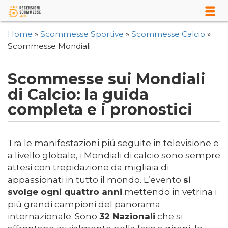
Home
»
Scommesse Sportive
»
Scommesse Calcio
»
Scommesse Mondiali
Scommesse sui Mondiali
di Calcio: la guida
completa e i pronostici
Tra le manifestazioni piú seguite in televisione e
a livello globale, i Mondiali di calcio sono sempre
attesi con trepidazione da migliaia di
appassionati in tutto il mondo. L’evento
si
svolge ogni quattro anni
mettendo in vetrina i
piú grandi campioni del panorama
internazionale. Sono
32 Nazionali
che si