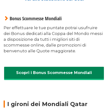
Bonus Scommesse Mondiali
Per effettuare le tue puntate potrai usufruire
dei Bonus dedicati alla Coppa del Mondo messi
a disposizione da tutti i migliori siti di
scommesse online, dalle promozioni di
benvenuto alle Quote maggiorate.
Scopri i Bonus Scommesse Mondiali
I gironi dei Mondiali Qatar