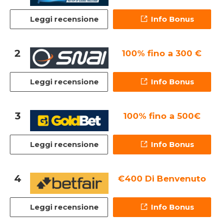
Leggi recensione
Info Bonus
2
100% fino a 300 €
Leggi recensione
Info Bonus
3
100% fino a 500€
Leggi recensione
Info Bonus
4
€400 Di Benvenuto
Leggi recensione
Info Bonus