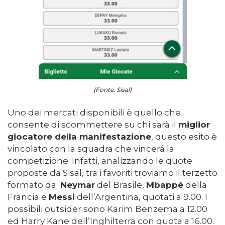
(Fonte: Sisal)
Uno dei mercati disponibili è quello che
consente di scommettere su chi sarà il
miglior
giocatore della manifestazione
, questo esito è
vincolato con la squadra che vincerá la
competizione. Infatti, analizzando le quote
proposte da Sisal, tra i favoriti troviamo il terzetto
formato da
Neymar
del Brasile,
Mbappé
della
Francia e
Messi
dell’Argentina, quotati a 9.00. I
possibili outsider sono Karim Benzema a 12.00
ed Harry Kane dell’Inghilterra con quota a 16.00.