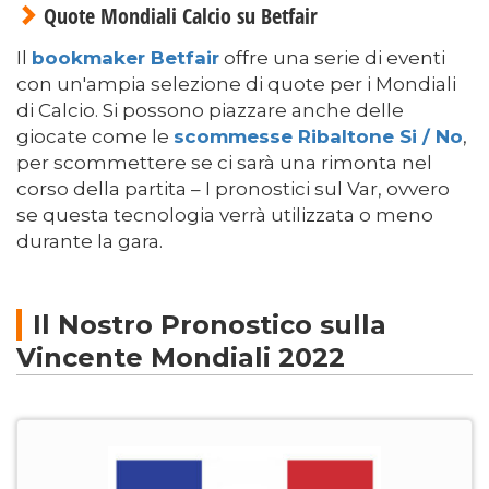
Quote Mondiali Calcio su Betfair
Il
bookmaker Betfair
offre una serie di eventi
con un'ampia selezione di quote per i Mondiali
di Calcio. Si possono piazzare anche delle
giocate come le
scommesse Ribaltone Si / No
,
per scommettere se ci sarà una rimonta nel
corso della partita – I pronostici sul Var, ovvero
se questa tecnologia verrà utilizzata o meno
durante la gara.
Il Nostro Pronostico sulla
Vincente Mondiali 2022