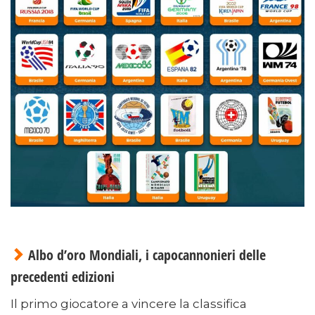
Albo d’oro Mondiali, i capocannonieri delle
precedenti edizioni
Il primo giocatore a vincere la classifica