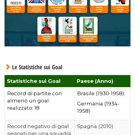
Le Statistiche sui Goal
Statistiche sui Goal
Paese (Anno)
Record di partite con
Brasile (1930-1958)
almeno un goal
Germania (1934-
realizzato: 18
1958)
Record negativo di goal
Spagna (2010)
segnati per una squadra