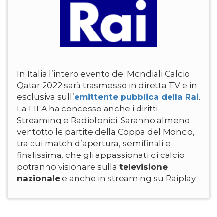
In Italia l’intero evento dei Mondiali Calcio
Qatar 2022 sarà trasmesso in diretta TV e in
esclusiva sull’
emittente pubblica della Rai
.
La FIFA ha concesso anche i diritti
Streaming e Radiofonici. Saranno almeno
ventotto le partite della Coppa del Mondo,
tra cui match d’apertura, semifinali e
finalissima, che gli appassionati di calcio
potranno visionare sulla
televisione
nazionale
e anche in streaming su Raiplay.