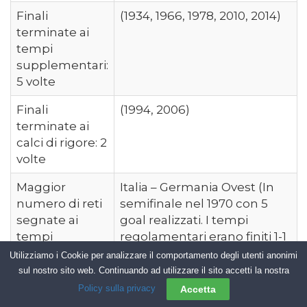
Finali
(1934, 1966, 1978, 2010, 2014)
terminate ai
tempi
supplementari:
5 volte
Finali
(1994, 2006)
terminate ai
calci di rigore: 2
volte
Maggior
Italia – Germania Ovest (In
numero di reti
semifinale nel 1970 con 5
segnate ai
goal realizzati. I tempi
tempi
regolamentari erano finiti 1-1
supplementari:
e il risultato finale è stato di
Utilizziamo i Cookie per analizzare il comportamento degli utenti anonimi
5 reti
4-3 ( dopo i tempi
sul nostro sito web. Continuando ad utilizzare il sito accetti la nostra
supplementari).
Policy sulla privacy
Accetta