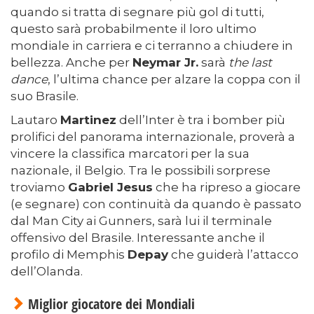
quando si tratta di segnare più gol di tutti,
questo sarà probabilmente il loro ultimo
mondiale in carriera e ci terranno a chiudere in
bellezza. Anche per
Neymar Jr.
sarà
the last
dance
, l’ultima chance per alzare la coppa con il
suo Brasile.
Lautaro
Martinez
dell’Inter è tra i bomber più
prolifici del panorama internazionale, proverà a
vincere la classifica marcatori per la sua
nazionale, il Belgio. Tra le possibili sorprese
troviamo
Gabriel Jesus
che ha ripreso a giocare
(e segnare) con continuità da quando è passato
dal Man City ai Gunners, sarà lui il terminale
offensivo del Brasile. Interessante anche il
profilo di Memphis
Depay
che guiderà l’attacco
dell’Olanda.
Miglior giocatore dei Mondiali