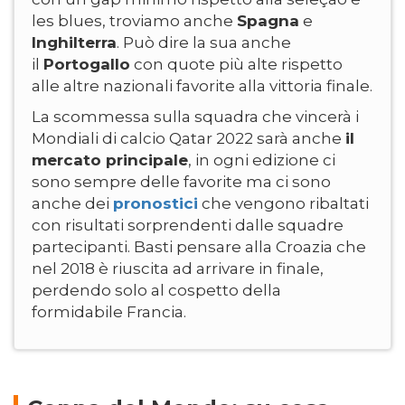
les blues, troviamo anche
Spagna
e
Inghilterra
. Può dire la sua anche
il
Portogallo
con quote più alte rispetto
alle altre nazionali favorite alla vittoria finale.
La scommessa sulla squadra che vincerà i
Mondiali di calcio Qatar 2022 sarà anche
il
mercato principale
, in ogni edizione ci
sono sempre delle favorite ma ci sono
anche dei
pronostici
che vengono ribaltati
con risultati sorprendenti dalle squadre
partecipanti. Basti pensare alla Croazia che
nel 2018 è riuscita ad arrivare in finale,
perdendo solo al cospetto della
formidabile Francia.