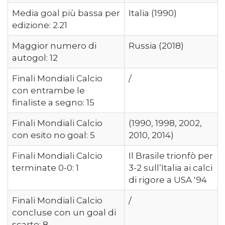
Media goal più bassa per
Italia (1990)
edizione: 2.21
Maggior numero di
Russia (2018)
autogol: 12
Finali Mondiali Calcio
/
con entrambe le
finaliste a segno: 15
Finali Mondiali Calcio
(1990, 1998, 2002,
con esito no goal: 5
2010, 2014)
Finali Mondiali Calcio
Il Brasile trionfò per
terminate 0-0: 1
3-2 sull’Italia ai calci
di rigore a USA '94
Finali Mondiali Calcio
/
concluse con un goal di
scarto: 8