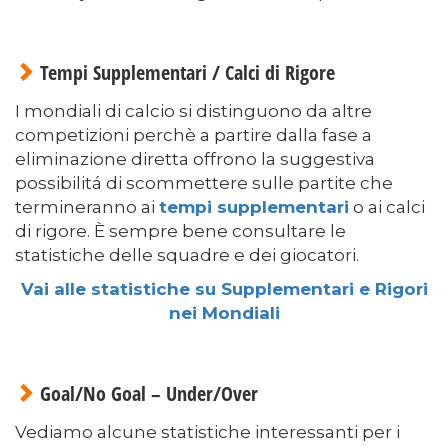
Tempi Supplementari / Calci di Rigore
I mondiali di calcio si distinguono da altre
competizioni perchè a partire dalla fase a
eliminazione diretta offrono la suggestiva
possibilitá di scommettere sulle partite che
termineranno ai
tempi supplementari
o ai calci
di rigore. È sempre bene consultare le
statistiche delle squadre e dei giocatori.
Vai alle statistiche su Supplementari e Rigori
nei Mondiali
Goal/No Goal – Under/Over
Vediamo alcune statistiche interessanti per i