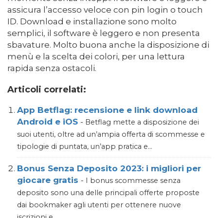
assicura l’accesso veloce con pin login o touch
ID. Download e installazione sono molto
semplici, il software è leggero e non presenta
sbavature. Molto buona anche la disposizione di
menù e la scelta dei colori, per una lettura
rapida senza ostacoli.
Articoli correlati:
App Betflag: recensione e link download
Android e iOS
-
Betflag mette a disposizione dei
suoi utenti, oltre ad un’ampia offerta di scommesse e
tipologie di puntata, un’app pratica e...
Bonus Senza Deposito 2023: i migliori per
giocare gratis
-
I bonus scommesse senza
deposito sono una delle principali offerte proposte
dai bookmaker agli utenti per ottenere nuove
iscrizioni e...