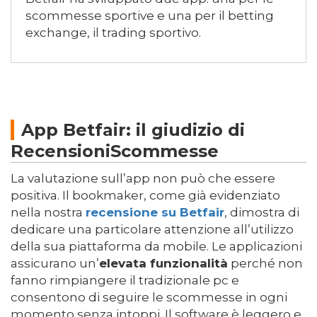
scommesse sportive e una per il betting
exchange, il trading sportivo.
App Betfair: il giudizio di
RecensioniScommesse
La valutazione sull’app non può che essere
positiva. Il bookmaker, come già evidenziato
nella nostra
recensione su Betfair
, dimostra di
dedicare una particolare attenzione all’utilizzo
della sua piattaforma da mobile. Le applicazioni
assicurano un’
elevata funzionalità
perché non
fanno rimpiangere il tradizionale pc e
consentono di seguire le scommesse in ogni
momento senza intoppi. Il software è leggero e