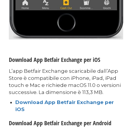
Download App Betfair Exchange per iOS
L’app Betfair Exchange scaricabile dall’App
Store è compatibile con iPhone, iPad, iPad
touch e Mac e richiede macOS 11.0 o versioni
successive. La dimensione è 113,3 MB.
Download App Betfair Exchange per
iOS
Download App Betfair Exchange per Android