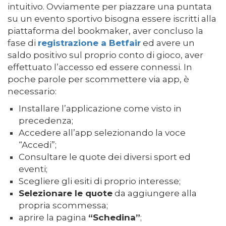
intuitivo. Ovviamente per piazzare una puntata
su un evento sportivo bisogna essere iscritti alla
piattaforma del bookmaker, aver concluso la
fase di
registrazione a Betfair
ed avere un
saldo positivo sul proprio conto di gioco, aver
effettuato l’accesso ed essere connessi. In
poche parole per scommettere via app, è
necessario:
Installare l’applicazione come visto in
precedenza;
Accedere all’app selezionando la voce
“Accedi”;
Consultare le quote dei diversi sport ed
eventi;
Scegliere gli esiti di proprio interesse;
Selezionare le quote
da aggiungere alla
propria scommessa;
aprire la pagina
“Schedina”
;