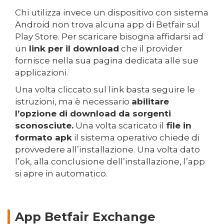
Chi utilizza invece un dispositivo con sistema
Android non trova alcuna app di Betfair sul
Play Store. Per scaricare bisogna affidarsi ad
un
link per il download
che il provider
fornisce nella sua pagina dedicata alle sue
applicazioni.
Una volta cliccato sul link basta seguire le
istruzioni, ma è necessario
abilitare
l’opzione di download da sorgenti
sconosciute.
Una volta scaricato il
file in
formato apk
il sistema operativo chiede di
provvedere all’installazione. Una volta dato
l’ok, alla conclusione dell’installazione, l’app
si apre in automatico.
App Betfair Exchange