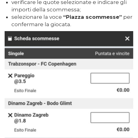
verificare le quote selezionate e indicare gli
importi della scommessa;
selezionare la voce
“Piazza scommesse”
per
confermare la giocata.