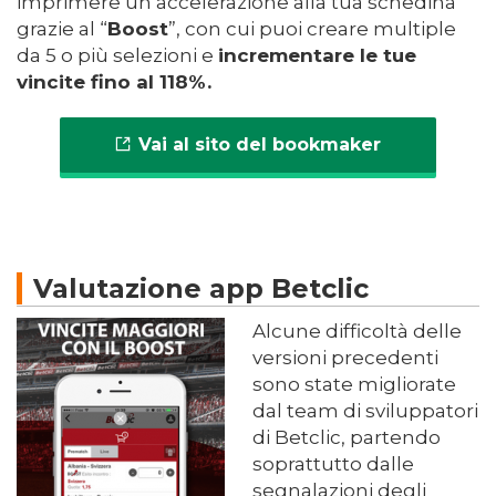
imprimere un’accelerazione alla tua schedina
grazie al “
Boost
”, con cui puoi creare multiple
da 5 o più selezioni e
incrementare le tue
vincite fino al 118%.
Vai al sito del bookmaker
Valutazione app Betclic
Alcune difficoltà delle
versioni precedenti
sono state migliorate
dal team di sviluppatori
di Betclic, partendo
soprattutto dalle
segnalazioni degli