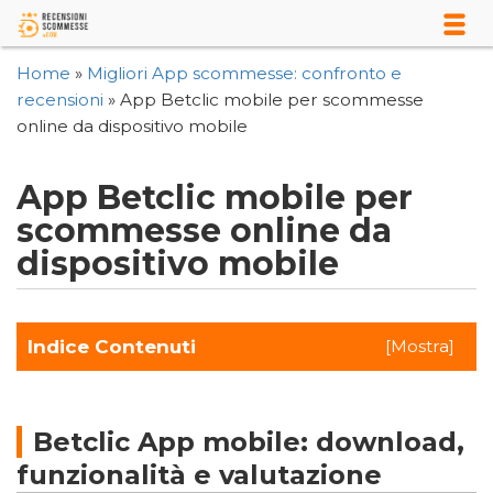
Home
»
Migliori App scommesse: confronto e
recensioni
»
App Betclic mobile per scommesse
online da dispositivo mobile
App Betclic mobile per
scommesse online da
dispositivo mobile
Indice Contenuti
[
Mostra
]
Betclic App mobile: download,
funzionalità e valutazione