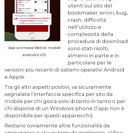
utenti sul sito del
bookmaker: errori, bug,
crash, difficoltà
nell’utilizzo e
complessità della
procedura di download
App scomesse Betclic mobile
sono stati risolti,
android e iOS
almeno in parte e in
particolare per le
versioni più recenti di sistemi operativi Android
e Apple.
Tra gli altri aspetti positivi, va sicuramente
segnalata l’interfaccia specifica per sito da
mobile per chi gioca solo di tanto in tanto o per
chi dispone di un Windows phone (l’app non è
disponibile per questi apparecchi).
Restano ovviamente altre funzionalità da
aggiungere e alcuni temi da migliorare, al fine