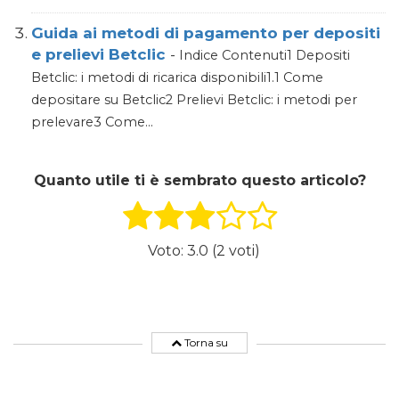
Guida ai metodi di pagamento per depositi
e prelievi Betclic
-
Indice Contenuti1 Depositi
Betclic: i metodi di ricarica disponibili1.1 Come
depositare su Betclic2 Prelievi Betclic: i metodi per
prelevare3 Come...
Quanto utile ti è sembrato questo articolo?
Voto: 3.0 (2 voti)
Torna su