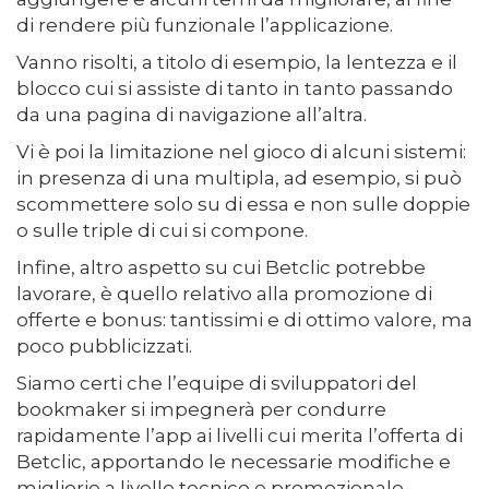
di rendere più funzionale l’applicazione.
Vanno risolti, a titolo di esempio, la lentezza e il
blocco cui si assiste di tanto in tanto passando
da una pagina di navigazione all’altra.
Vi è poi la limitazione nel gioco di alcuni sistemi:
in presenza di una multipla, ad esempio, si può
scommettere solo su di essa e non sulle doppie
o sulle triple di cui si compone.
Infine, altro aspetto su cui Betclic potrebbe
lavorare, è quello relativo alla promozione di
offerte e bonus: tantissimi e di ottimo valore, ma
poco pubblicizzati.
Siamo certi che l’equipe di sviluppatori del
bookmaker si impegnerà per condurre
rapidamente l’app ai livelli cui merita l’offerta di
Betclic, apportando le necessarie modifiche e
migliorie a livello tecnico e promozionale.