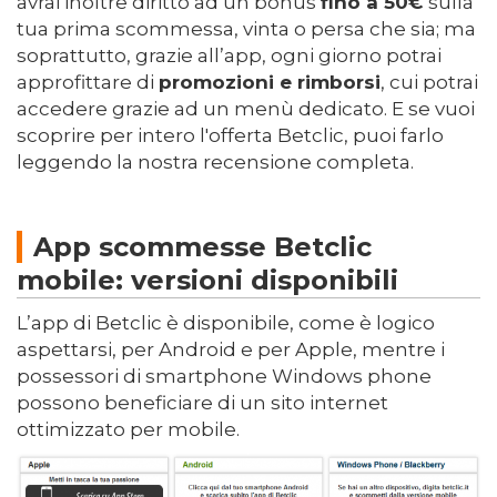
avrai inoltre diritto ad un bonus
fino a 50€
sulla
tua prima scommessa, vinta o persa che sia; ma
soprattutto, grazie all’app, ogni giorno potrai
approfittare di
promozioni e rimborsi
, cui potrai
accedere grazie ad un menù dedicato. E se vuoi
scoprire per intero l'offerta Betclic, puoi farlo
leggendo la nostra recensione completa.
App scommesse Betclic
mobile: versioni disponibili
L’app di Betclic è disponibile, come è logico
aspettarsi, per Android e per Apple, mentre i
possessori di smartphone Windows phone
possono beneficiare di un sito internet
ottimizzato per mobile.