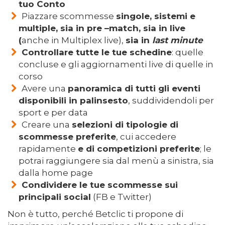
tuo Conto
Piazzare scommesse
singole, sistemi e
multiple, sia in pre –match, sia in live
(
anche in Multiplex live),
sia in
last minute
Controllare tutte le tue schedine
: quelle
concluse e gli aggiornamenti live di quelle in
corso
Avere una
panoramica di tutti gli eventi
disponibili in palinsesto
, suddividendoli per
sport e per data
Creare una
selezioni di tipologie di
scommesse preferite
, cui accedere
rapidamente
e di competizioni preferite
; le
potrai raggiungere sia dal menù a sinistra, sia
dalla home page
Condividere le tue scommesse sui
principali social
(FB e Twitter)
Non è tutto, perché Betclic ti propone di