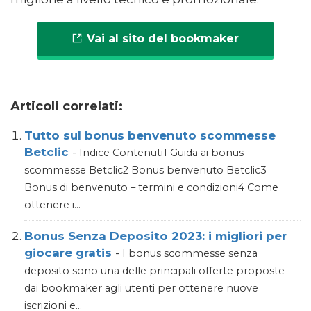
Vai al sito del bookmaker
Articoli correlati:
Tutto sul bonus benvenuto scommesse
Betclic
-
Indice Contenuti1 Guida ai bonus
scommesse Betclic2 Bonus benvenuto Betclic3
Bonus di benvenuto – termini e condizioni4 Come
ottenere i...
Bonus Senza Deposito 2023: i migliori per
giocare gratis
-
I bonus scommesse senza
deposito sono una delle principali offerte proposte
dai bookmaker agli utenti per ottenere nuove
iscrizioni e...