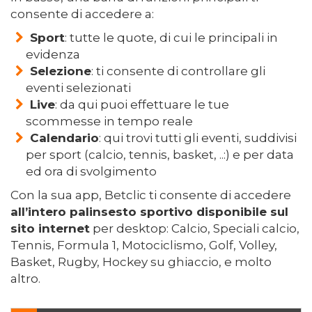
consente di accedere a:
Sport
: tutte le quote, di cui le principali in
evidenza
Selezione
: ti consente di controllare gli
eventi selezionati
Live
: da qui puoi effettuare le tue
scommesse in tempo reale
Calendario
: qui trovi tutti gli eventi, suddivisi
per sport (calcio, tennis, basket, ..:) e per data
ed ora di svolgimento
Con la sua app, Betclic ti consente di accedere
all’intero palinsesto sportivo disponibile sul
sito internet
per desktop: Calcio, Speciali calcio,
Tennis, Formula 1, Motociclismo, Golf, Volley,
Basket, Rugby, Hockey su ghiaccio, e molto
altro.