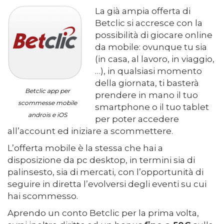
La già ampia offerta di
Betclic si accresce con la
possibilità di giocare online
da mobile: ovunque tu sia
(in casa, al lavoro, in viaggio,
…), in qualsiasi momento
della giornata, ti basterà
Betclic app per
prendere in mano il tuo
scommesse mobile
smartphone o il tuo tablet
androis e iOS
per poter accedere
all’account ed iniziare a scommettere.
L’offerta mobile è la stessa che hai a
disposizione da pc desktop, in termini sia di
palinsesto, sia di mercati, con l’opportunità di
seguire in diretta l’evolversi degli eventi su cui
hai scommesso.
Aprendo un conto Betclic per la prima volta,