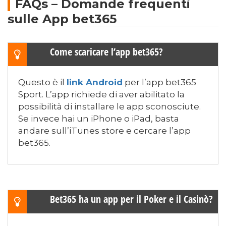
FAQs – Domande frequenti
sulle App bet365
Come scaricare l’app bet365?
Questo è il
link Android
per l’app bet365
Sport. L’app richiede di aver abilitato la
possibilità di installare le app sconosciute.
Se invece hai un iPhone o iPad, basta
andare sull’iTunes store e cercare l’app
bet365.
Bet365 ha un app per il Poker e il Casinò?