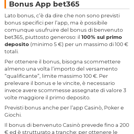
Bonus App bet365
Lato bonus, c’è da dire che non sono previsti
bonus specifici per l’app, ma è possibile
comunque usufruire del bonus di benvenuto
bet365, piuttosto generoso: il
100% sul primo
deposito
(minimo 5 €) per un massimo di 100 €
totali.
Per ottenere il bonus, bisogna scommettere
almeno una volta l’importo del versamento
“qualificante”, limite massimo 100 €. Per
prelevare il bonus e le vincite, è necessario
invece avere scommesse assegnate di valore 3
volte maggiore il primo deposito.
Previsti bonus anche per l’app Casinò, Poker e
Giochi.
Il bonus di benvenuto Casinò prevede fino a 200
€ ed è strutturato a tranche: per ottenere le