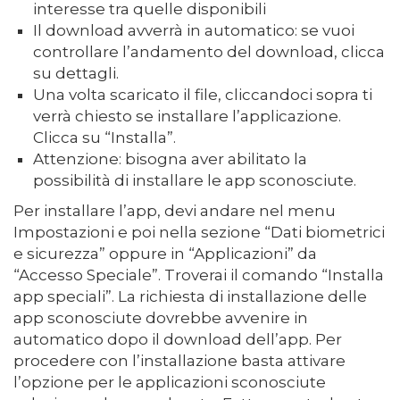
interesse tra quelle disponibili
Il download avverrà in automatico: se vuoi
controllare l’andamento del download, clicca
su dettagli.
Una volta scaricato il file, cliccandoci sopra ti
verrà chiesto se installare l’applicazione.
Clicca su “Installa”.
Attenzione: bisogna aver abilitato la
possibilità di installare le app sconosciute.
Per installare l’app, devi andare nel menu
Impostazioni e poi nella sezione “Dati biometrici
e sicurezza” oppure in “Applicazioni” da
“Accesso Speciale”. Troverai il comando “Installa
app speciali”. La richiesta di installazione delle
app sconosciute dovrebbe avvenire in
automatico dopo il download dell’app. Per
procedere con l’installazione basta attivare
l’opzione per le applicazioni sconosciute