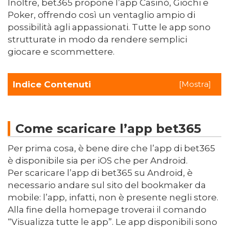
Inoltre, bet365 propone l’app Casinò, Giochi e
Poker, offrendo così un ventaglio ampio di
possibilità agli appassionati. Tutte le app sono
strutturate in modo da rendere semplici
giocare e scommettere.
Indice Contenuti
[
Mostra
]
Come scaricare l’app bet365
Per prima cosa, è bene dire che l’app di bet365
è disponibile sia per iOS che per Android.
Per scaricare l’app di bet365 su Android, è
necessario andare sul sito del bookmaker da
mobile: l’app, infatti, non è presente negli store.
Alla fine della homepage troverai il comando
“Visualizza tutte le app”. Le app disponibili sono