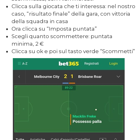
Clicca sulla giocata che ti interessa: nel nostro
caso, “risultato finale” della gara, con vittoria
della squadra in casa
Ora clicca su “Imposta puntata”
Scegli quanto scommettere: puntata
minima, 2 €
Clicca su ok e poi sul tasto verde “Scommetti”