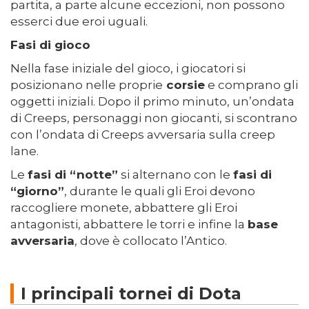
partita, a parte alcune eccezioni, non possono
esserci due eroi uguali.
Fasi di gioco
Nella fase iniziale del gioco, i giocatori si
posizionano nelle proprie
corsie
e comprano gli
oggetti iniziali. Dopo il primo minuto, un’ondata
di Creeps, personaggi non giocanti, si scontrano
con l’ondata di Creeps avversaria sulla creep
lane.
Le
fasi di “notte”
si alternano con le
fasi di
“giorno”
, durante le quali gli Eroi devono
raccogliere monete, abbattere gli Eroi
antagonisti, abbattere le torri e infine la
base
avversaria
, dove è collocato l’Antico.
I principali tornei di Dota