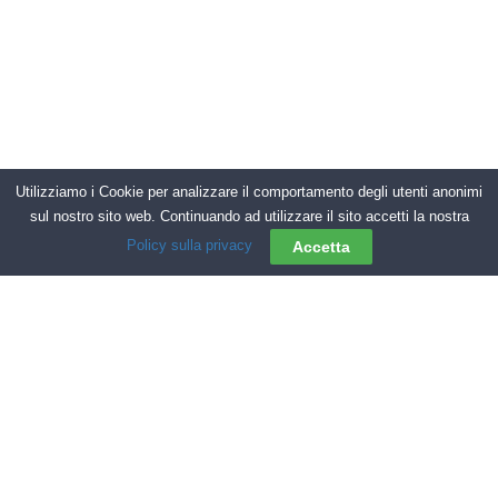
Utilizziamo i Cookie per analizzare il comportamento degli utenti anonimi
sul nostro sito web. Continuando ad utilizzare il sito accetti la nostra
Policy sulla privacy
Accetta
Per iniziare
Tutti i bookmakers
Recensioni Siti Scommesse
Migliori Bonus Benvenuto
Migliori App scommesse
Guida ai Tipi di Scommesse
Depositi e Prelievi