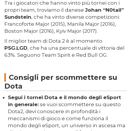
Tra i giocatori che hanno vinto più tornei con i
propri team, troviamo il danese
Johan “N0tail”
Sundstein
, che ha vinto diverse competizioni:
Francoforte Major (2015), Manila Major (2016),
Boston Major (2016), Kyiv Major (2017).
Il miglior team di Dota 2 è al momento
PSG.LGD
, che ha una percentuale di vittoria del
63%. Seguono Team Spirit e Red Bull OG.
Consigli per scommettere su
Dota
Segui i tornei Dota e il mondo degli eSport
in generale:
se vuoi scommettere su questo
Dota2, devi conoscere in profondità i
meccanismi di gioco e come funziona il
mondo degli eSport, un universo in ascesa ma