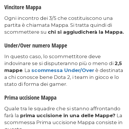
Vincitore Mappa
Ogni incontro dei 3/5 che costituiscono una
partita è chiamata Mappa. Si tratta quindi di
scommettere su
chi si aggiudicherà la Mappa.
Under/Over numero Mappe
In questo caso, lo scommettitore deve
indovinare se si disputeranno più o meno di
2,5
mappe
. La
scommessa Under/Over
è destinata
a chi conosce bene Dota 2, i team in gioco e lo
stato di forma dei gamer.
Prima uccisione Mappa
Quale tra le squadre che si stanno affrontando
farà la
prima uccisione in una delle Mappe?
La
scommessa Prima uccisione Mappa consiste in