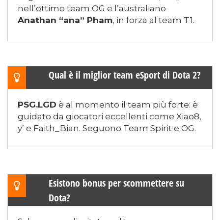
nell’ottimo team OG e l’australiano
Anathan “ana” Pham
, in forza al team T1.
Qual è il miglior team eSport di Dota 2?
PSG.LGD
è al momento il team più forte: è
guidato da giocatori eccellenti come Xiao8,
y’ e Faith_Bian. Seguono Team Spirit e OG.
Esistono bonus per scommettere su
Dota?