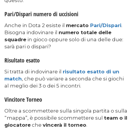
questo.
Pari/Dispari numero di uccisioni
Anche in Dota 2 esiste il
mercato
Pari/Dispari
.
Bisogna indovinare il
numero totale delle
squadre
in gioco oppure solo di una delle due:
sarà pari o dispari?
Risultato esatto
Si tratta di indovinare il
risultato esatto di un
match
, che può variare a seconda che si giochi
al meglio dei 3 o dei 5 incontri.
Vincitore Torneo
Oltre a scommettere sulla singola partita o sulla
“mappa”, è possibile scommettere sul
team o il
giocatore
che
vincerà il torneo
.