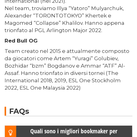
International (nel 2021).
Nel team, troviamo Illya “Yatoro” Mulyarchuk,
Alexander “TORONTOTOKYO” Khertek e
Magomed “Collapse” Khalilov. Hanno appena
trionfato al PGL Arlington Major 2022.
Red Bull OG
Team creato nel 2015 e attualmente composto
da giocatori come Artem “Yuragi” Golubiev,
Bozhidar “bzm” Bogdanov e Ammar “ATF” Al-
Assaf. Hanno trionfato in diversi tornei (The
International 2018, 2019, ESL One Stockholm
2022, ESL One Malaysia 2022)
FAQs
Quali sono i migliori bookmaker per