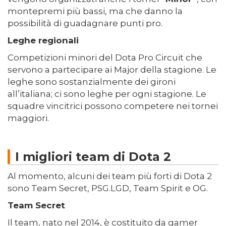
montepremi più bassi, ma che danno la
possibilità di guadagnare punti pro.
Leghe regionali
Competizioni minori del Dota Pro Circuit che
servono a partecipare ai Major della stagione. Le
leghe sono sostanzialmente dei gironi
all’italiana; ci sono leghe per ogni stagione. Le
squadre vincitrici possono competere nei tornei
maggiori.
I migliori team di Dota 2
Al momento, alcuni dei team più forti di Dota 2
sono Team Secret, PSG.LGD, Team Spirit e OG.
Team Secret
Il team, nato nel 2014, è costituito da gamer