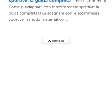
sportive: la guida completa
-
Indice Contenuti1
Come guadagnare con le scommesse sportive: la
guida completa1.1 Guadagnare con le scommesse
sportive in modo matematico: i...
Torna su