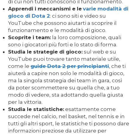
di cui non tutti conoscono il funzionamento.
Apprendi i meccanismi e le
varie modalità di
gioco di Dota 2
: ci sono siti e video su
YouTube che possono aiutarti a scoprire il
funzionamento e le modalità di gioco.
Scoprite i team:
la loro composizione, quali
sono i giocatori più forti e lo stato di forma.
Studia le strategie di gioco:
sul web e su
YouTube puoi trovare tanto materiale utile,
come le
guide Dota 2 per principianti
, che ti
aiuterà a capire non solo le modalità di gioco,
ma la singola strategia dei team in gara, così
da poter scommettere su quella che, a tuo
modo di vedere, sta adottando quella giusta
per la vittoria.
Studia le statistiche:
esattamente come
succede nel calcio, nel basket, nel tennis e in
tutti gli altri sport, le statistiche ti possono dare
informazioni preziose da utilizzare per