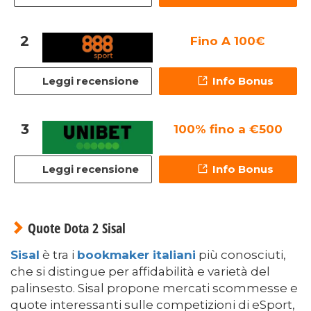
2
Fino A 100€
Leggi recensione
Info Bonus
3
100% fino a €500
Leggi recensione
Info Bonus
Quote Dota 2 Sisal
Sisal
è tra i
bookmaker italiani
più conosciuti,
che si distingue per affidabilità e varietà del
palinsesto. Sisal propone mercati scommesse e
quote interessanti sulle competizioni di eSport,