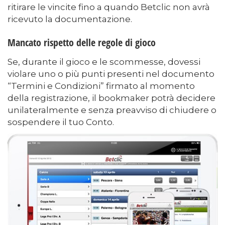
ritirare le vincite fino a quando Betclic non avrà
ricevuto la documentazione.
Mancato rispetto delle regole di gioco
Se, durante il gioco e le scommesse, dovessi
violare uno o più punti presenti nel documento
“Termini e Condizioni” firmato al momento
della registrazione, il bookmaker potrà decidere
unilateralmente e senza preavviso di chiudere o
sospendere il tuo Conto.