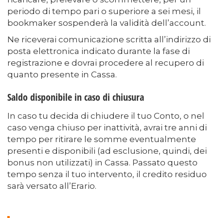
periodo di tempo pari o superiore a sei mesi, il
bookmaker sospenderà la validità dell’account.
Ne riceverai comunicazione scritta all’indirizzo di
posta elettronica indicato durante la fase di
registrazione e dovrai procedere al recupero di
quanto presente in Cassa.
Saldo disponibile in caso di chiusura
In caso tu decida di chiudere il tuo Conto, o nel
caso venga chiuso per inattività, avrai tre anni di
tempo per ritirare le somme eventualmente
presenti e disponibili (ad esclusione, quindi, dei
bonus non utilizzati) in Cassa. Passato questo
tempo senza il tuo intervento, il credito residuo
sarà versato all’Erario.