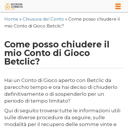
Home
»
Chiusura del Conto
»
Come posso chiudere il
mio Conto di Gioco Betclic?
Come posso chiudere il
mio Conto di Gioco
Betclic?
Hai un Conto di Gioco aperto con Betclic da
parecchio tempo e ora hai deciso di chiuderlo
definitivamente o di sospenderlo per un
periodo di tempo limitato?
Qui di seguito troverai tutte le informazioni utili
sulle diverse procedure da seguire, sulle
modalità per il recupero delle somme vinte e