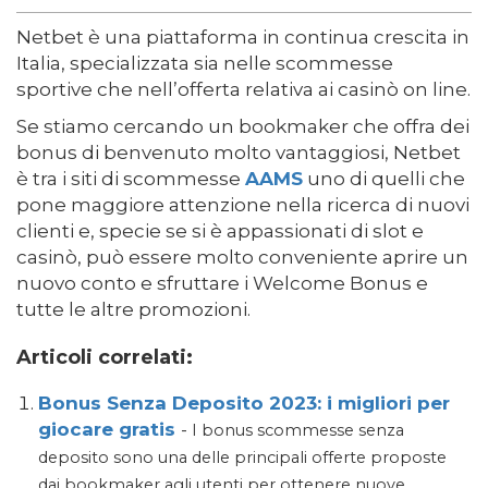
Netbet è una piattaforma in continua crescita in
Italia, specializzata sia nelle scommesse
sportive che nell’offerta relativa ai casinò on line.
Se stiamo cercando un bookmaker che offra dei
bonus di benvenuto molto vantaggiosi, Netbet
è tra i siti di scommesse
AAMS
uno di quelli che
pone maggiore attenzione nella ricerca di nuovi
clienti e, specie se si è appassionati di slot e
casinò, può essere molto conveniente aprire un
nuovo conto e sfruttare i Welcome Bonus e
tutte le altre promozioni.
Articoli correlati:
Bonus Senza Deposito 2023: i migliori per
giocare gratis
-
I bonus scommesse senza
deposito sono una delle principali offerte proposte
dai bookmaker agli utenti per ottenere nuove