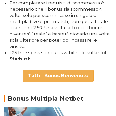
Per completare i requisiti di scommessa è
necessario che il bonus sia scommesso 4
volte, solo per scommesse in singola o
multipla (live o pre-match) con quota totale
di almeno 2.50. Una volta fatto ciò il bonus
diventerà “reale” e basterà giocarlo una volta
sola ulteriore per poter poi incassare le
vincite.
I 25 free spins sono utilizzabili solo sulla slot
Starbust
.
Tutti i Bonus Benvenuto
Bonus Multipla Netbet