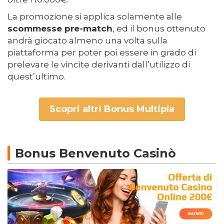
La promozione si applica solamente alle
scommesse pre-match
, ed il bonus ottenuto
andrà giocato almeno una volta sulla
piattaforma per poter poi essere in grado di
prelevare le vincite derivanti dall’utilizzo di
quest’ultimo.
Scopri altri Bonus Multipla
Bonus Benvenuto Casinò